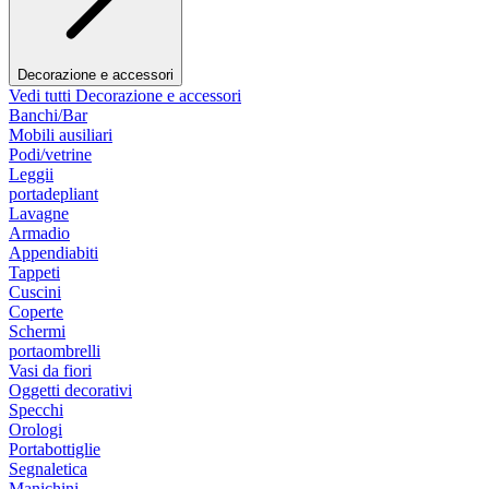
Decorazione e accessori
Vedi tutti Decorazione e accessori
Banchi/Bar
Mobili ausiliari
Podi/vetrine
Leggii
portadepliant
Lavagne
Armadio
Appendiabiti
Tappeti
Cuscini
Coperte
Schermi
portaombrelli
Vasi da fiori
Oggetti decorativi
Specchi
Orologi
Portabottiglie
Segnaletica
Manichini