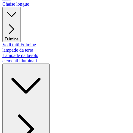
Chaise longue
Fulmine
Vedi tutti Fulmine
lampade da terra
Lampade da tavolo
elementi illuminati