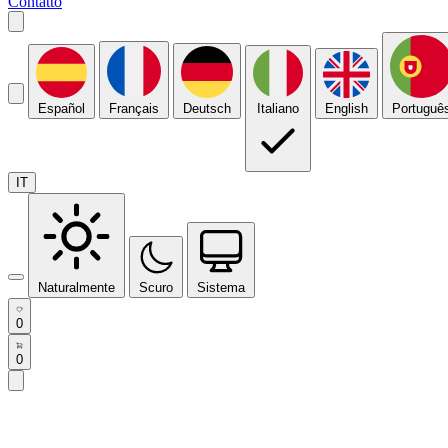
Contatto
Español
Français
Deutsch
Italiano
English
Portuguê
IT
Naturalmente
Scuro
Sistema
0
0