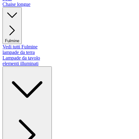
Chaise longue
Fulmine
Vedi tutti Fulmine
lampade da terra
Lampade da tavolo
elementi illuminati