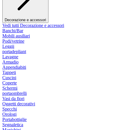
Decorazione e accessori
Vedi tutti Decorazione e accessori
Banchi/Bar
Mobili ausiliari
Podi/vetrine
Leggii
portadepliant
Lavagne
Armadio
Appendiabiti
Tappeti
Cuscini
Coperte
Schermi
portaombrelli
Vasi da fiori
Oggetti decorativi
Specchi
Orologi
Portabottiglie
Segnaletica
Manichini