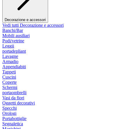
Decorazione e accessori
Vedi tutti Decorazione e accessori
Banchi/Bar
Mobili ausiliari
Podi/vetrine
Leggii
portadepliant
Lavagne
Armadio
Appendiabiti
Tappeti
Cuscini
Coperte
Schermi
portaombrelli
Vasi da fiori
Oggetti decorativi
Specchi
Orologi
Portabottiglie
Segnaletica
Manichini