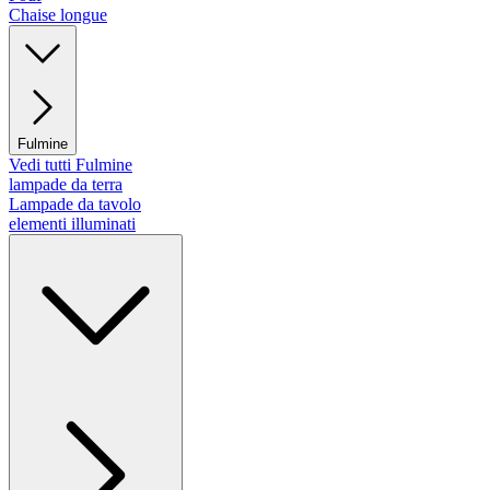
Chaise longue
Fulmine
Vedi tutti Fulmine
lampade da terra
Lampade da tavolo
elementi illuminati