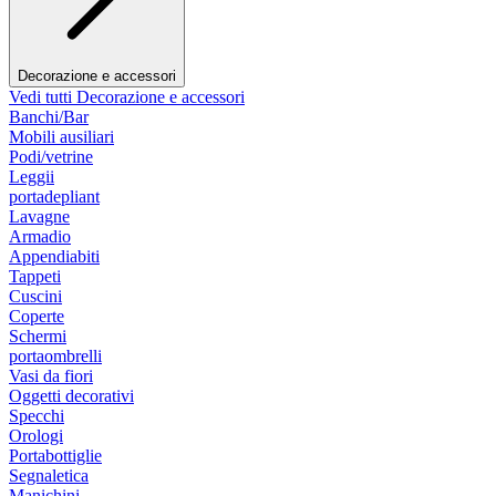
Decorazione e accessori
Vedi tutti Decorazione e accessori
Banchi/Bar
Mobili ausiliari
Podi/vetrine
Leggii
portadepliant
Lavagne
Armadio
Appendiabiti
Tappeti
Cuscini
Coperte
Schermi
portaombrelli
Vasi da fiori
Oggetti decorativi
Specchi
Orologi
Portabottiglie
Segnaletica
Manichini