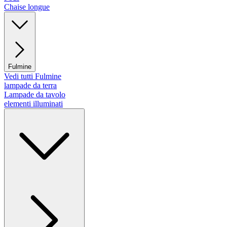
Chaise longue
Fulmine
Vedi tutti Fulmine
lampade da terra
Lampade da tavolo
elementi illuminati