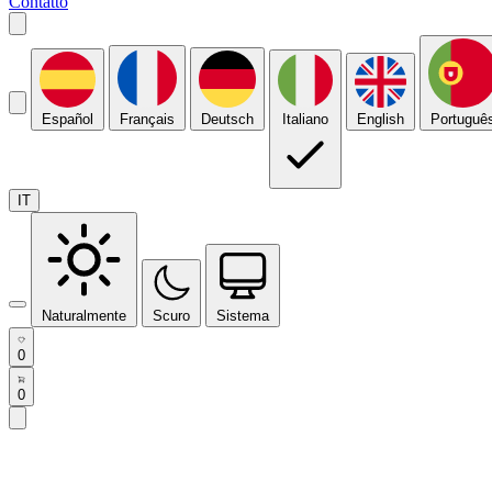
Contatto
Español
Français
Deutsch
Italiano
English
Portuguê
IT
Naturalmente
Scuro
Sistema
0
0