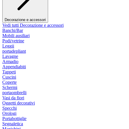
Decorazione e accessori
Vedi tutti Decorazione e accessori
Banchi/Bar
Mobili ausiliari
Podi/vetrine
Leggii
portadepliant
Lavagne
Armadio
Appendiabiti
Tappeti
Cuscini
Coperte
Schermi
portaombrelli
Vasi da fiori
Oggetti decorativi
Specchi
Orologi
Portabottiglie
Segnaletica
Manichini