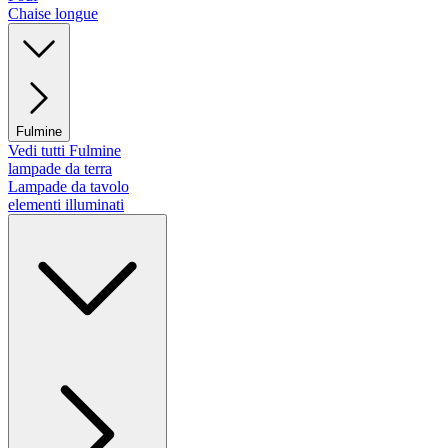
Chaise longue
Fulmine
Vedi tutti Fulmine
lampade da terra
Lampade da tavolo
elementi illuminati