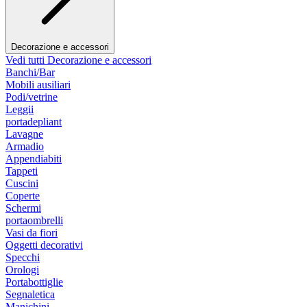
Decorazione e accessori
Vedi tutti Decorazione e accessori
Banchi/Bar
Mobili ausiliari
Podi/vetrine
Leggii
portadepliant
Lavagne
Armadio
Appendiabiti
Tappeti
Cuscini
Coperte
Schermi
portaombrelli
Vasi da fiori
Oggetti decorativi
Specchi
Orologi
Portabottiglie
Segnaletica
Manichini