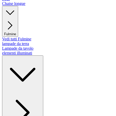
Chaise longue
Fulmine
Vedi tutti Fulmine
lampade da terra
Lampade da tavolo
elementi illuminati