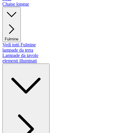
Chaise longue
Fulmine
Vedi tutti Fulmine
lampade da terra
Lampade da tavolo
elementi illuminati