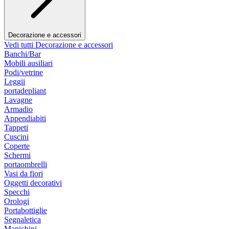
Decorazione e accessori
Vedi tutti Decorazione e accessori
Banchi/Bar
Mobili ausiliari
Podi/vetrine
Leggii
portadepliant
Lavagne
Armadio
Appendiabiti
Tappeti
Cuscini
Coperte
Schermi
portaombrelli
Vasi da fiori
Oggetti decorativi
Specchi
Orologi
Portabottiglie
Segnaletica
Manichini