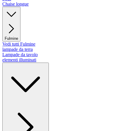
Chaise longue
Fulmine
Vedi tutti Fulmine
lampade da terra
Lampade da tavolo
elementi illuminati