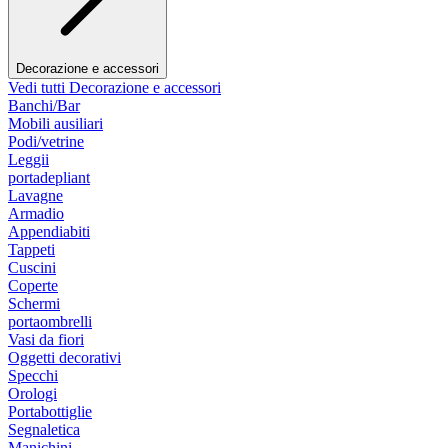
Decorazione e accessori
Vedi tutti Decorazione e accessori
Banchi/Bar
Mobili ausiliari
Podi/vetrine
Leggii
portadepliant
Lavagne
Armadio
Appendiabiti
Tappeti
Cuscini
Coperte
Schermi
portaombrelli
Vasi da fiori
Oggetti decorativi
Specchi
Orologi
Portabottiglie
Segnaletica
Manichini