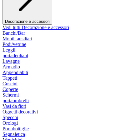
Decorazione e accessori
Vedi tutti Decorazione e accessori
Banchi/Bar
Mobili ausiliari
Podi/vetrine
Leggii
portadepliant
Lavagne
Armadio
Appendiabiti
Tappeti
Cuscini
Coperte
Schermi
portaombrelli
Vasi da fiori
Oggetti decorativi
Specchi
Orologi
Portabottiglie
Segnaletica
Manichini