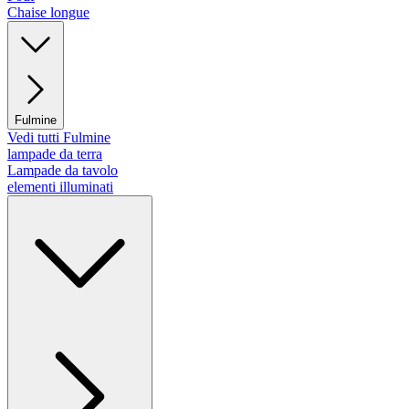
Chaise longue
Fulmine
Vedi tutti Fulmine
lampade da terra
Lampade da tavolo
elementi illuminati