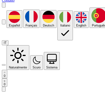
Contatto
Español
Français
Deutsch
Italiano
English
Portuguê
IT
Naturalmente
Scuro
Sistema
0
0