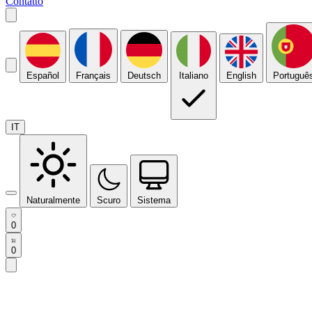
Contatto
Español
Français
Deutsch
Italiano
English
Portuguê
IT
Naturalmente
Scuro
Sistema
0
0