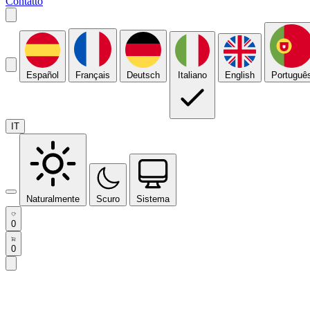
Contatto
Español
Français
Deutsch
Italiano
English
Portuguê
IT
Naturalmente
Scuro
Sistema
0
0