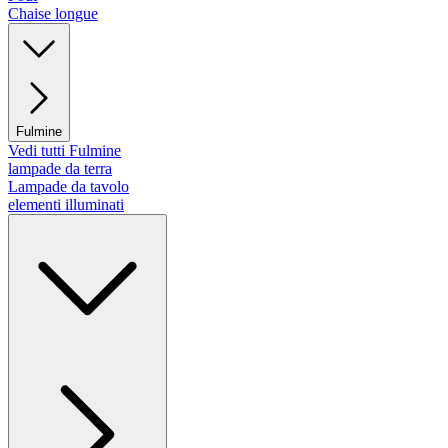
Chaise longue
Fulmine
Vedi tutti Fulmine
lampade da terra
Lampade da tavolo
elementi illuminati