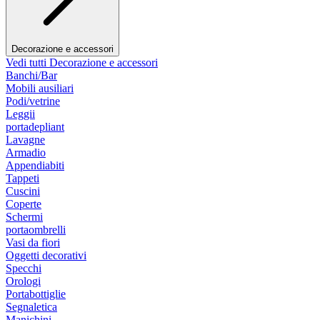
Decorazione e accessori
Vedi tutti Decorazione e accessori
Banchi/Bar
Mobili ausiliari
Podi/vetrine
Leggii
portadepliant
Lavagne
Armadio
Appendiabiti
Tappeti
Cuscini
Coperte
Schermi
portaombrelli
Vasi da fiori
Oggetti decorativi
Specchi
Orologi
Portabottiglie
Segnaletica
Manichini