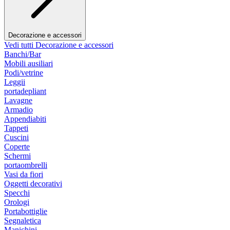
Decorazione e accessori
Vedi tutti Decorazione e accessori
Banchi/Bar
Mobili ausiliari
Podi/vetrine
Leggii
portadepliant
Lavagne
Armadio
Appendiabiti
Tappeti
Cuscini
Coperte
Schermi
portaombrelli
Vasi da fiori
Oggetti decorativi
Specchi
Orologi
Portabottiglie
Segnaletica
Manichini