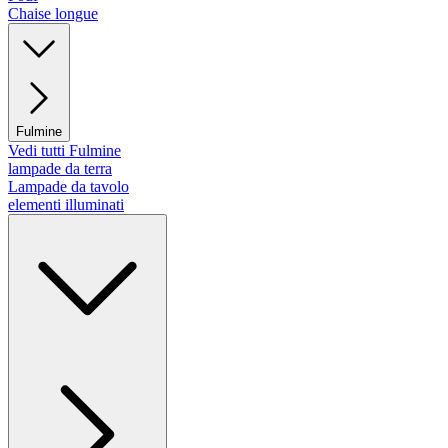
Chaise longue
Fulmine
Vedi tutti Fulmine
lampade da terra
Lampade da tavolo
elementi illuminati