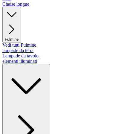
Chaise longue
Fulmine
Vedi tutti Fulmine
lampade da terra
Lampade da tavolo
elementi illuminati