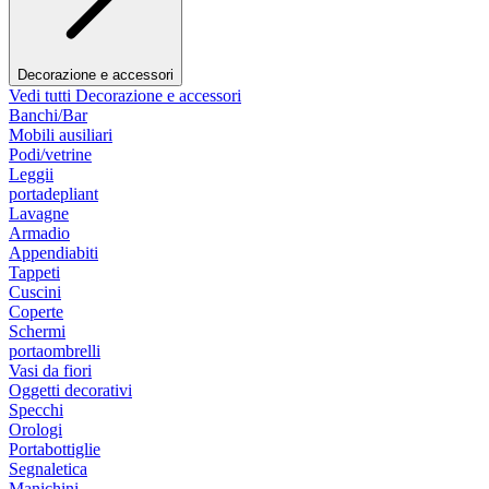
Decorazione e accessori
Vedi tutti Decorazione e accessori
Banchi/Bar
Mobili ausiliari
Podi/vetrine
Leggii
portadepliant
Lavagne
Armadio
Appendiabiti
Tappeti
Cuscini
Coperte
Schermi
portaombrelli
Vasi da fiori
Oggetti decorativi
Specchi
Orologi
Portabottiglie
Segnaletica
Manichini