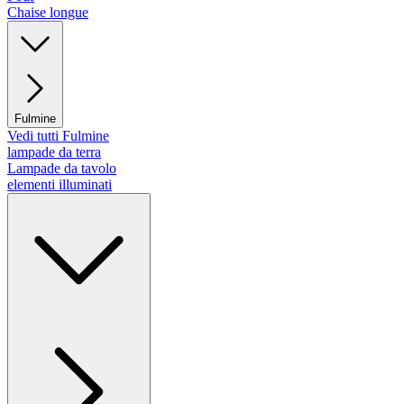
Chaise longue
Fulmine
Vedi tutti Fulmine
lampade da terra
Lampade da tavolo
elementi illuminati