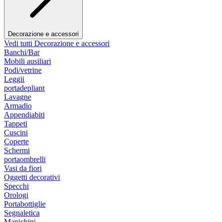
Decorazione e accessori
Vedi tutti Decorazione e accessori
Banchi/Bar
Mobili ausiliari
Podi/vetrine
Leggii
portadepliant
Lavagne
Armadio
Appendiabiti
Tappeti
Cuscini
Coperte
Schermi
portaombrelli
Vasi da fiori
Oggetti decorativi
Specchi
Orologi
Portabottiglie
Segnaletica
Manichini