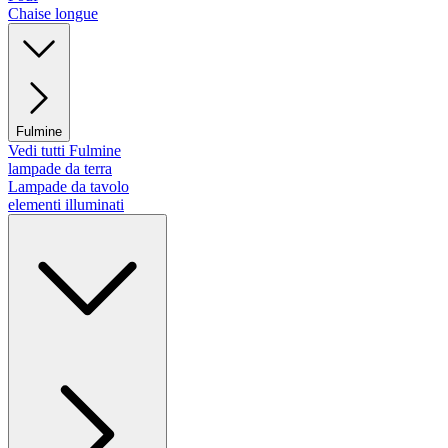
Chaise longue
Fulmine
Vedi tutti Fulmine
lampade da terra
Lampade da tavolo
elementi illuminati