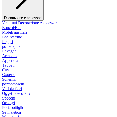
Decorazione e accessori
Vedi tutti Decorazione e accessori
Banchi/Bar
Mobili ausiliari
Podi/vetrine
Leggii
portadepliant
Lavagne
Armadio
Appendiabiti
Tappeti
Cuscini
Coperte
Schermi
portaombrelli
Vasi da fiori
Oggetti decorativi
Specchi
Orologi
Portabottiglie
Segnaletica
Manichini