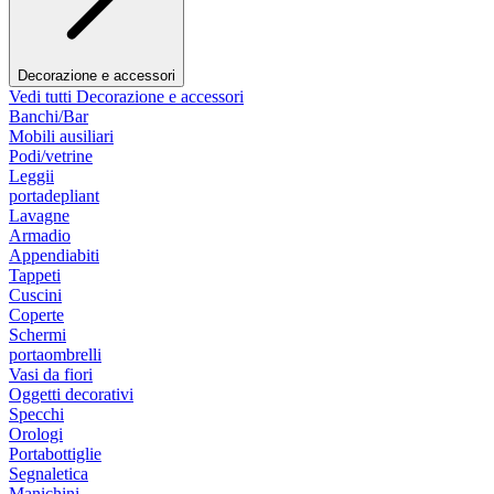
Decorazione e accessori
Vedi tutti Decorazione e accessori
Banchi/Bar
Mobili ausiliari
Podi/vetrine
Leggii
portadepliant
Lavagne
Armadio
Appendiabiti
Tappeti
Cuscini
Coperte
Schermi
portaombrelli
Vasi da fiori
Oggetti decorativi
Specchi
Orologi
Portabottiglie
Segnaletica
Manichini