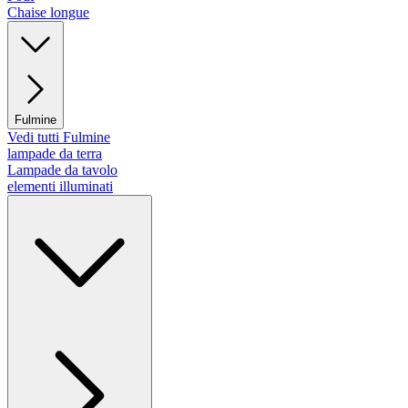
Chaise longue
Fulmine
Vedi tutti Fulmine
lampade da terra
Lampade da tavolo
elementi illuminati