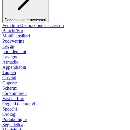
Decorazione e accessori
Vedi tutti Decorazione e accessori
Banchi/Bar
Mobili ausiliari
Podi/vetrine
Leggii
portadepliant
Lavagne
Armadio
Appendiabiti
Tappeti
Cuscini
Coperte
Schermi
portaombrelli
Vasi da fiori
Oggetti decorativi
Specchi
Orologi
Portabottiglie
Segnaletica
Manichini