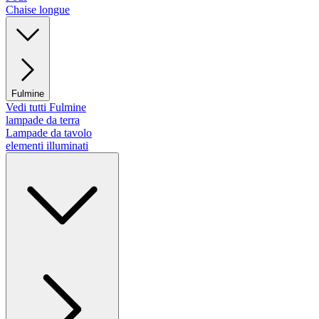
Chaise longue
Fulmine
Vedi tutti Fulmine
lampade da terra
Lampade da tavolo
elementi illuminati