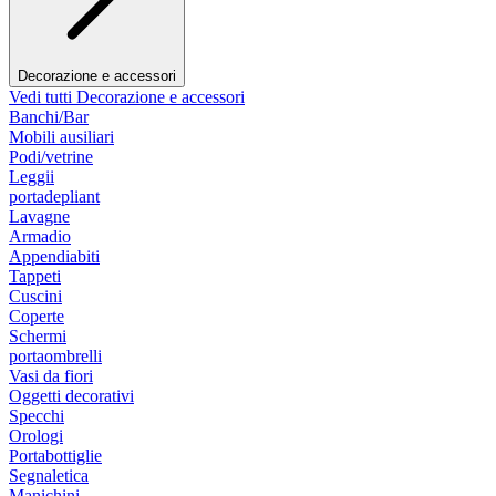
Decorazione e accessori
Vedi tutti Decorazione e accessori
Banchi/Bar
Mobili ausiliari
Podi/vetrine
Leggii
portadepliant
Lavagne
Armadio
Appendiabiti
Tappeti
Cuscini
Coperte
Schermi
portaombrelli
Vasi da fiori
Oggetti decorativi
Specchi
Orologi
Portabottiglie
Segnaletica
Manichini