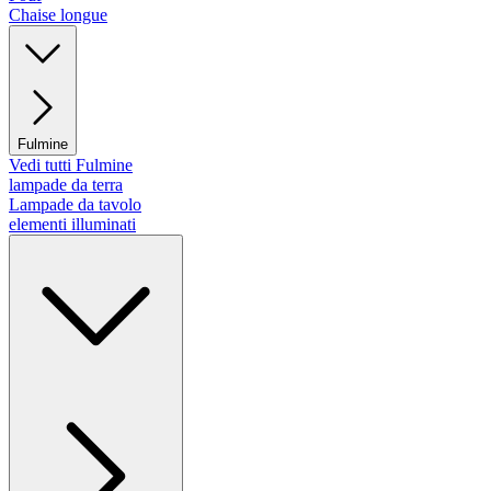
Chaise longue
Fulmine
Vedi tutti Fulmine
lampade da terra
Lampade da tavolo
elementi illuminati