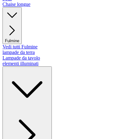
Chaise longue
Fulmine
Vedi tutti Fulmine
lampade da terra
Lampade da tavolo
elementi illuminati