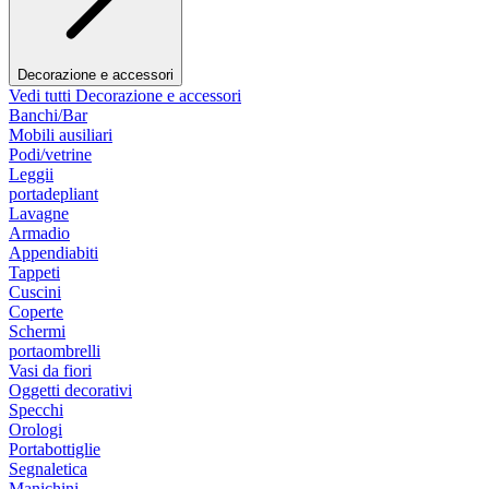
Decorazione e accessori
Vedi tutti Decorazione e accessori
Banchi/Bar
Mobili ausiliari
Podi/vetrine
Leggii
portadepliant
Lavagne
Armadio
Appendiabiti
Tappeti
Cuscini
Coperte
Schermi
portaombrelli
Vasi da fiori
Oggetti decorativi
Specchi
Orologi
Portabottiglie
Segnaletica
Manichini