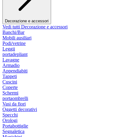
Decorazione e accessori
Vedi tutti Decorazione e accessori
Banchi/Bar
Mobili ausiliari
Podi/vetrine
Leggii
portadepliant
Lavagne
Armadio
Appendiabiti
Tappeti
Cuscini
Coperte
Schermi
portaombrelli
Vasi da fiori
Oggetti decorativi
Specchi
Orologi
Portabottiglie
Segnaletica
Manichini