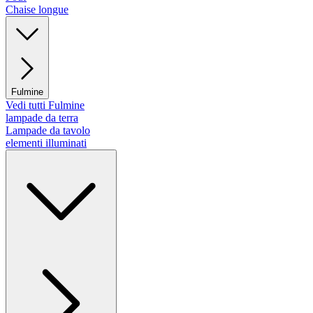
Chaise longue
Fulmine
Vedi tutti Fulmine
lampade da terra
Lampade da tavolo
elementi illuminati