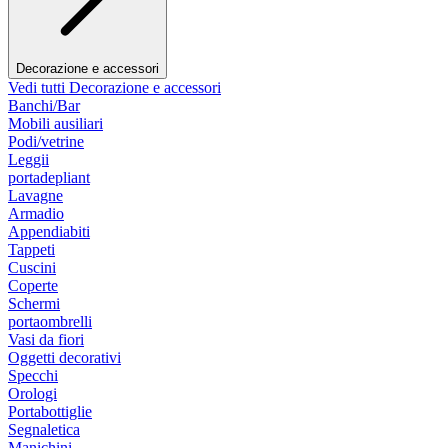
Decorazione e accessori
Vedi tutti Decorazione e accessori
Banchi/Bar
Mobili ausiliari
Podi/vetrine
Leggii
portadepliant
Lavagne
Armadio
Appendiabiti
Tappeti
Cuscini
Coperte
Schermi
portaombrelli
Vasi da fiori
Oggetti decorativi
Specchi
Orologi
Portabottiglie
Segnaletica
Manichini