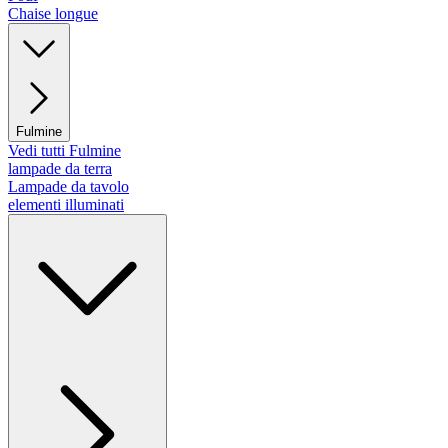
Chaise longue
Fulmine
Vedi tutti Fulmine
lampade da terra
Lampade da tavolo
elementi illuminati