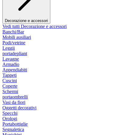
Decorazione e accessori
Vedi tutti Decorazione e accessori
Banchi/Bar
Mobili ausiliari
Podi/vetrine
Leggii
portadepliant
Lavagne
Armadio
Appendiabiti
Tappeti
Cuscini
Coperte
Schermi
portaombrelli
Vasi da fiori
Oggetti decorativi
Specchi
Orologi
Portabottiglie
Segnaletica
Manichini