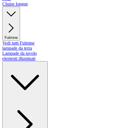
Chaise longue
Fulmine
Vedi tutti Fulmine
lampade da terra
Lampade da tavolo
elementi illuminati