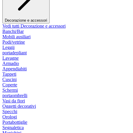
Decorazione e accessori
Vedi tutti Decorazione e accessori
Banchi/Bar
Mobili ausiliari
Podi/vetrine
Leggii
portadepliant
Lavagne
Armadio
Appendiabiti
Tappeti
Cuscini
Coperte
Schermi
portaombrelli
Vasi da fiori
Oggetti decorativi
Specchi
Orologi
Portabottiglie
Segnaletica
Manichini