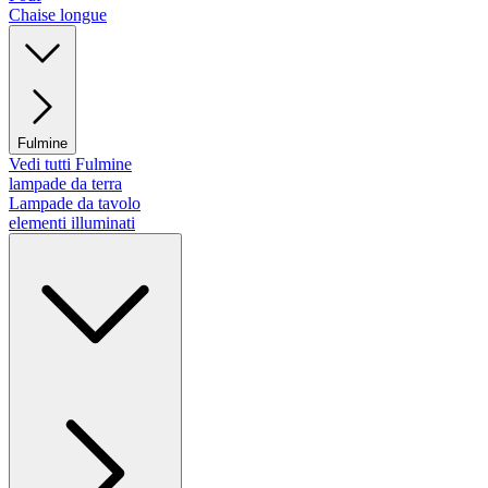
Chaise longue
Fulmine
Vedi tutti Fulmine
lampade da terra
Lampade da tavolo
elementi illuminati