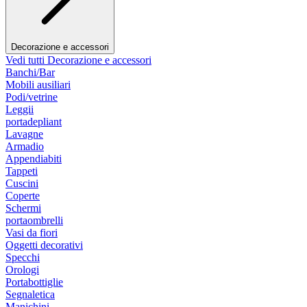
Decorazione e accessori
Vedi tutti Decorazione e accessori
Banchi/Bar
Mobili ausiliari
Podi/vetrine
Leggii
portadepliant
Lavagne
Armadio
Appendiabiti
Tappeti
Cuscini
Coperte
Schermi
portaombrelli
Vasi da fiori
Oggetti decorativi
Specchi
Orologi
Portabottiglie
Segnaletica
Manichini