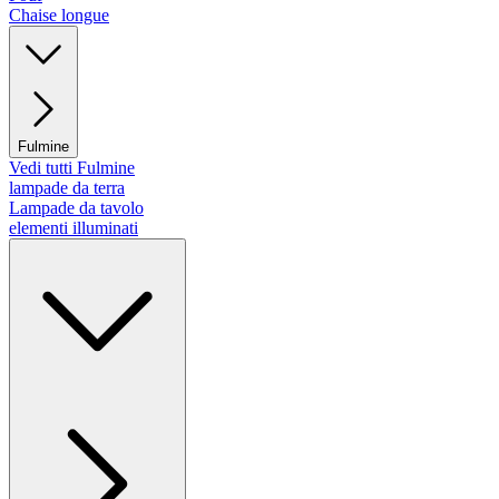
Chaise longue
Fulmine
Vedi tutti Fulmine
lampade da terra
Lampade da tavolo
elementi illuminati