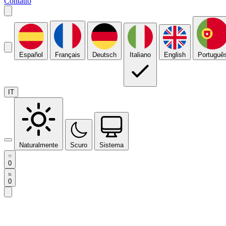
Contatto
Español
Français
Deutsch
Italiano
English
Portuguê
IT
Naturalmente
Scuro
Sistema
0
0