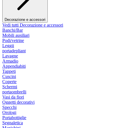
Decorazione e accessori
Vedi tutti Decorazione e accessori
Banchi/Bar
Mobili ausiliari
Podi/vetrine
Leggii
portadepliant
Lavagne
Armadio
Appendiabiti
Tappeti
Cuscini
Coperte
Schermi
portaombrelli
Vasi da fiori
Oggetti decorativi
Specchi
Orologi
Portabottiglie
Segnaletica
Manichini