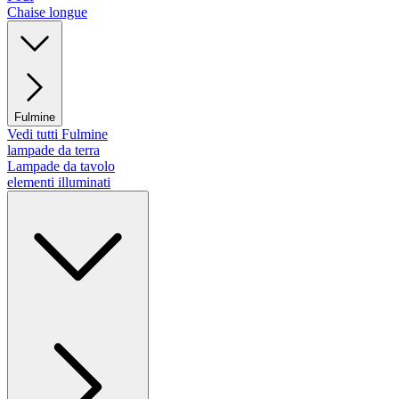
Chaise longue
Fulmine
Vedi tutti Fulmine
lampade da terra
Lampade da tavolo
elementi illuminati