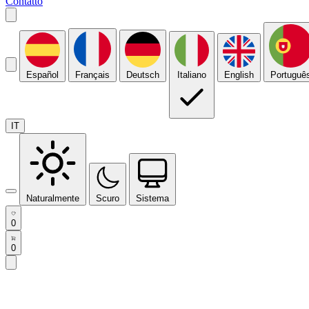
Contatto
Español
Français
Deutsch
Italiano
English
Portuguê
IT
Naturalmente
Scuro
Sistema
0
0