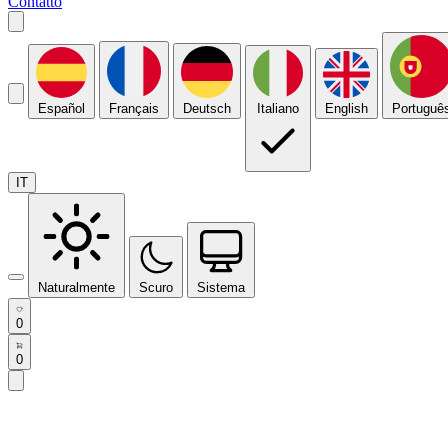
Contatto
Español
Français
Deutsch
Italiano
English
Portuguê
IT
Naturalmente
Scuro
Sistema
0
0