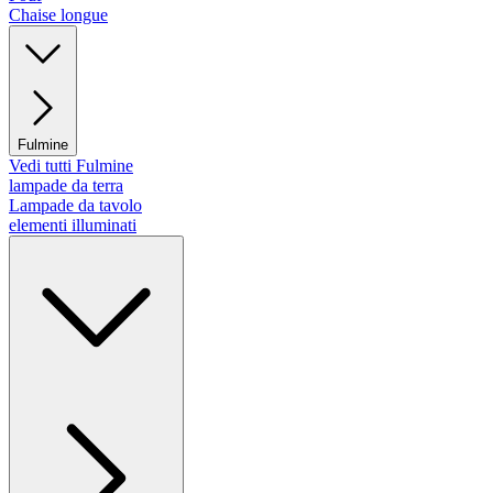
Chaise longue
Fulmine
Vedi tutti Fulmine
lampade da terra
Lampade da tavolo
elementi illuminati