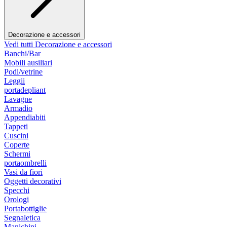
Decorazione e accessori
Vedi tutti Decorazione e accessori
Banchi/Bar
Mobili ausiliari
Podi/vetrine
Leggii
portadepliant
Lavagne
Armadio
Appendiabiti
Tappeti
Cuscini
Coperte
Schermi
portaombrelli
Vasi da fiori
Oggetti decorativi
Specchi
Orologi
Portabottiglie
Segnaletica
Manichini