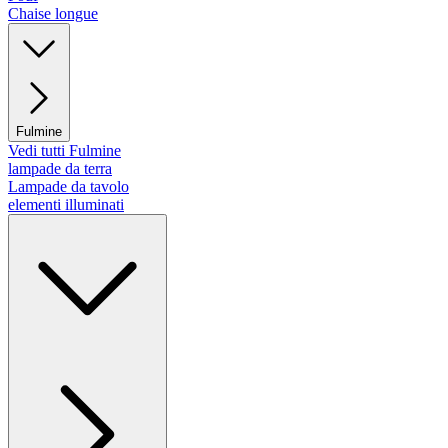
Chaise longue
Fulmine
Vedi tutti Fulmine
lampade da terra
Lampade da tavolo
elementi illuminati