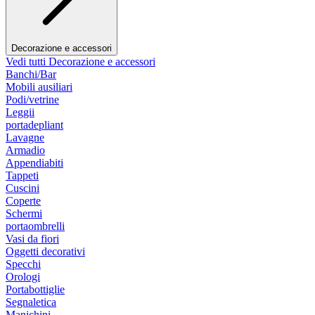
Decorazione e accessori
Vedi tutti Decorazione e accessori
Banchi/Bar
Mobili ausiliari
Podi/vetrine
Leggii
portadepliant
Lavagne
Armadio
Appendiabiti
Tappeti
Cuscini
Coperte
Schermi
portaombrelli
Vasi da fiori
Oggetti decorativi
Specchi
Orologi
Portabottiglie
Segnaletica
Manichini