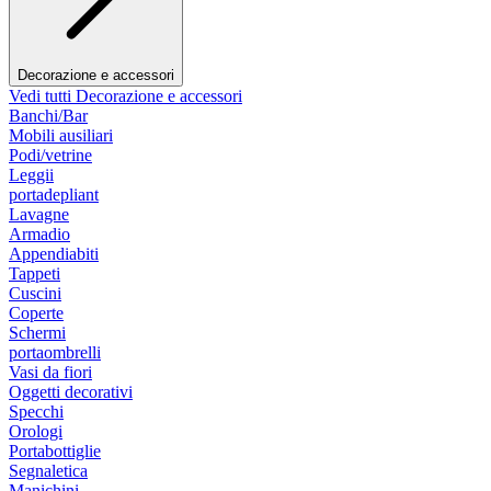
Decorazione e accessori
Vedi tutti Decorazione e accessori
Banchi/Bar
Mobili ausiliari
Podi/vetrine
Leggii
portadepliant
Lavagne
Armadio
Appendiabiti
Tappeti
Cuscini
Coperte
Schermi
portaombrelli
Vasi da fiori
Oggetti decorativi
Specchi
Orologi
Portabottiglie
Segnaletica
Manichini