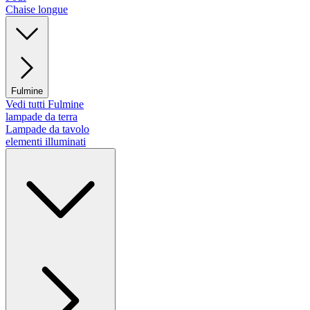
Chaise longue
Fulmine
Vedi tutti Fulmine
lampade da terra
Lampade da tavolo
elementi illuminati