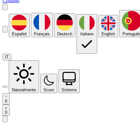
Contatto
Español
Français
Deutsch
Italiano
English
Portuguê
IT
Naturalmente
Scuro
Sistema
0
0