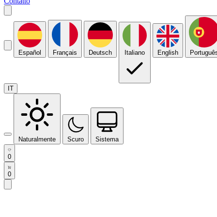
Contatto
Español
Français
Deutsch
Italiano
English
Portuguê
IT
Naturalmente
Scuro
Sistema
0
0