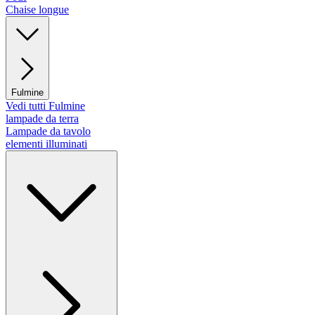
Chaise longue
Fulmine
Vedi tutti Fulmine
lampade da terra
Lampade da tavolo
elementi illuminati