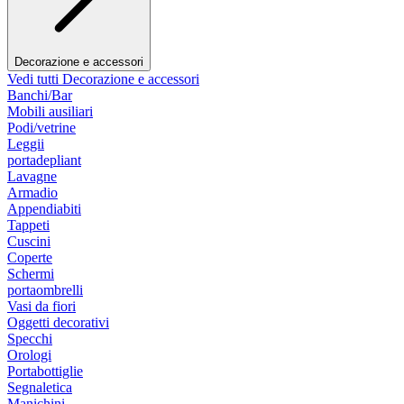
Decorazione e accessori
Vedi tutti Decorazione e accessori
Banchi/Bar
Mobili ausiliari
Podi/vetrine
Leggii
portadepliant
Lavagne
Armadio
Appendiabiti
Tappeti
Cuscini
Coperte
Schermi
portaombrelli
Vasi da fiori
Oggetti decorativi
Specchi
Orologi
Portabottiglie
Segnaletica
Manichini