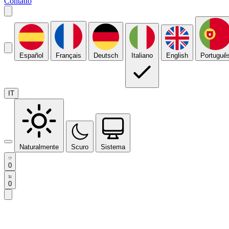
Contatto
Español
Français
Deutsch
Italiano
English
Portuguê
IT
Naturalmente
Scuro
Sistema
0
0