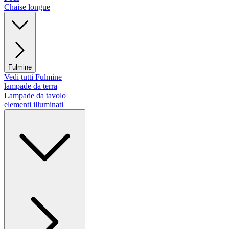
Chaise longue
Fulmine
Vedi tutti Fulmine
lampade da terra
Lampade da tavolo
elementi illuminati