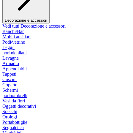
Decorazione e accessori
Vedi tutti Decorazione e accessori
Banchi/Bar
Mobili ausiliari
Podi/vetrine
Leggii
portadepliant
Lavagne
Armadio
Appendiabiti
Tappeti
Cuscini
Coperte
Schermi
portaombrelli
Vasi da fiori
Oggetti decorativi
Specchi
Orologi
Portabottiglie
Segnaletica
Manichini