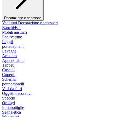
Decorazione e accessori
Vedi tutti Decorazione e accessori
Banchi/Bar
Mobili ausiliari
Podi/vetrine
Leggii
portadepliant
Lavagne
Armadio
Appendiabiti
Tappeti
Cuscini
Coperte
Schermi
portaombrelli
Vasi da fiori
Oggetti decorativi
Specchi
Orologi
Portabottiglie
Segnaletica
Manichini