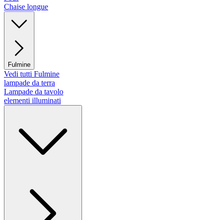
Chaise longue
Fulmine
Vedi tutti Fulmine
lampade da terra
Lampade da tavolo
elementi illuminati