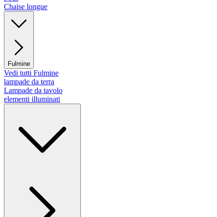
Chaise longue
Fulmine
Vedi tutti Fulmine
lampade da terra
Lampade da tavolo
elementi illuminati