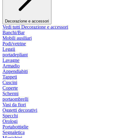
Decorazione e accessori
Vedi tutti Decorazione e accessori
Banchi/Bar
Mobili ausiliari
Podi/vetrine
Leggii
portadepliant
Lavagne
Armadio
Appendiabiti
Tappeti
Cuscini
Coperte
Schermi
portaombrelli
Vasi da fiori
Oggetti decorativi
Specchi
Orologi
Portabottiglie
Segnaletica
Manichini