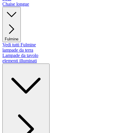
Chaise longue
Fulmine
Vedi tutti Fulmine
lampade da terra
Lampade da tavolo
elementi illuminati