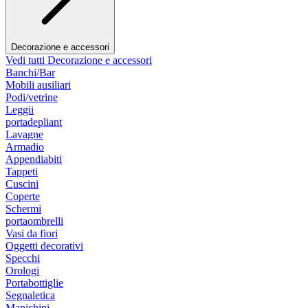
Decorazione e accessori
Vedi tutti Decorazione e accessori
Banchi/Bar
Mobili ausiliari
Podi/vetrine
Leggii
portadepliant
Lavagne
Armadio
Appendiabiti
Tappeti
Cuscini
Coperte
Schermi
portaombrelli
Vasi da fiori
Oggetti decorativi
Specchi
Orologi
Portabottiglie
Segnaletica
Manichini