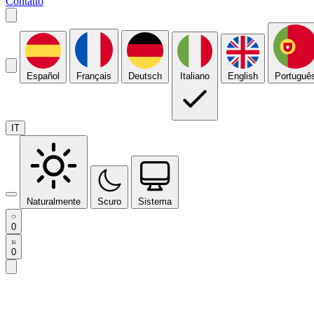
Contatto
Español
Français
Deutsch
Italiano
English
Portuguê
IT
Naturalmente
Scuro
Sistema
0
0