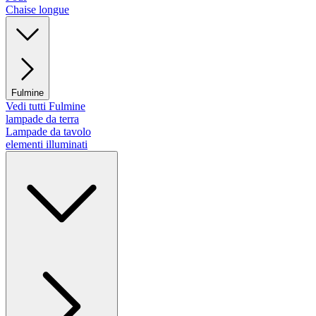
Chaise longue
Fulmine
Vedi tutti Fulmine
lampade da terra
Lampade da tavolo
elementi illuminati