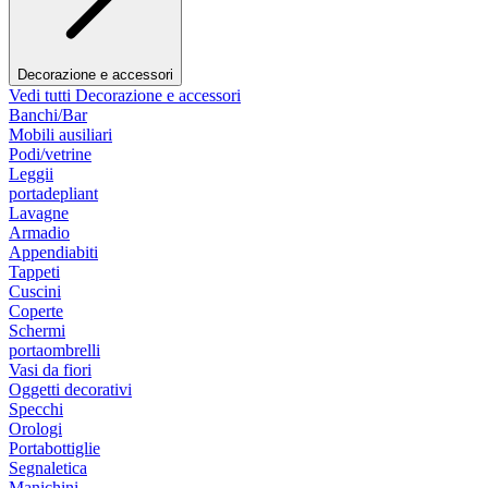
Decorazione e accessori
Vedi tutti Decorazione e accessori
Banchi/Bar
Mobili ausiliari
Podi/vetrine
Leggii
portadepliant
Lavagne
Armadio
Appendiabiti
Tappeti
Cuscini
Coperte
Schermi
portaombrelli
Vasi da fiori
Oggetti decorativi
Specchi
Orologi
Portabottiglie
Segnaletica
Manichini