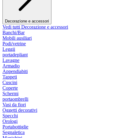
Decorazione e accessori
Vedi tutti Decorazione e accessori
Banchi/Bar
Mobili ausiliari
Podi/vetrine
Leggii
portadepliant
Lavagne
Armadio
Appendiabiti
Tappeti
Cuscini
Coperte
Schermi
portaombrelli
Vasi da fiori
Oggetti decorativi
Specchi
Orologi
Portabottiglie
Segnaletica
Manichini