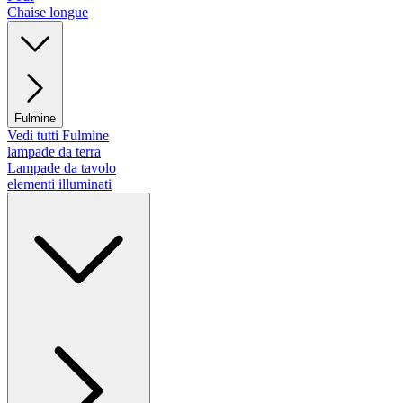
Chaise longue
Fulmine
Vedi tutti Fulmine
lampade da terra
Lampade da tavolo
elementi illuminati