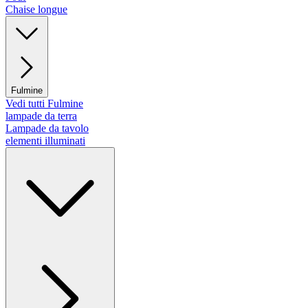
Chaise longue
Fulmine
Vedi tutti Fulmine
lampade da terra
Lampade da tavolo
elementi illuminati