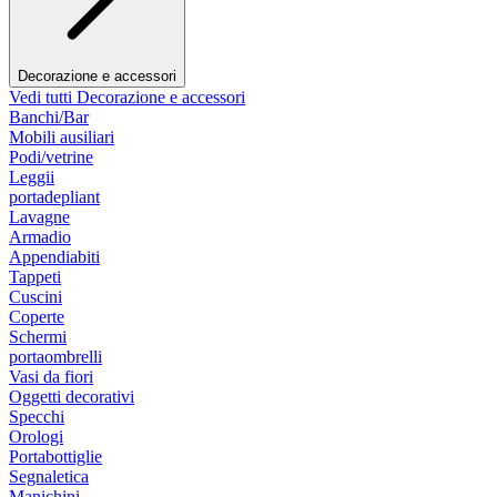
Decorazione e accessori
Vedi tutti Decorazione e accessori
Banchi/Bar
Mobili ausiliari
Podi/vetrine
Leggii
portadepliant
Lavagne
Armadio
Appendiabiti
Tappeti
Cuscini
Coperte
Schermi
portaombrelli
Vasi da fiori
Oggetti decorativi
Specchi
Orologi
Portabottiglie
Segnaletica
Manichini