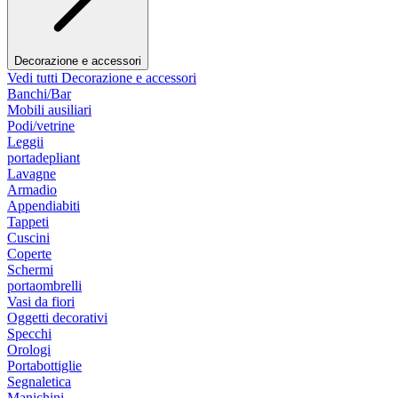
Decorazione e accessori
Vedi tutti Decorazione e accessori
Banchi/Bar
Mobili ausiliari
Podi/vetrine
Leggii
portadepliant
Lavagne
Armadio
Appendiabiti
Tappeti
Cuscini
Coperte
Schermi
portaombrelli
Vasi da fiori
Oggetti decorativi
Specchi
Orologi
Portabottiglie
Segnaletica
Manichini