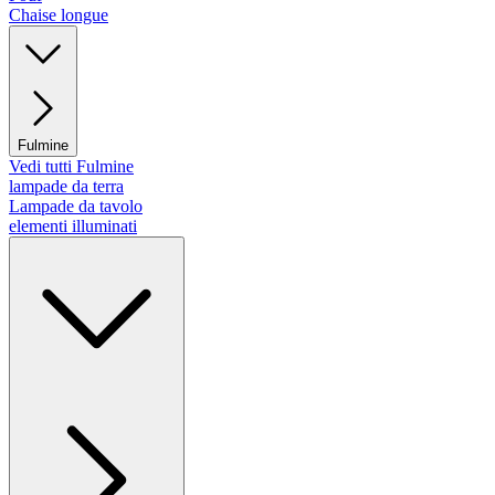
Chaise longue
Fulmine
Vedi tutti Fulmine
lampade da terra
Lampade da tavolo
elementi illuminati