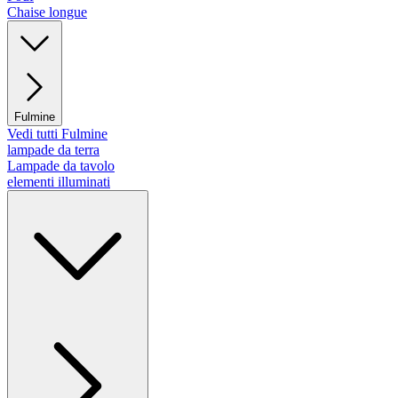
Chaise longue
Fulmine
Vedi tutti Fulmine
lampade da terra
Lampade da tavolo
elementi illuminati