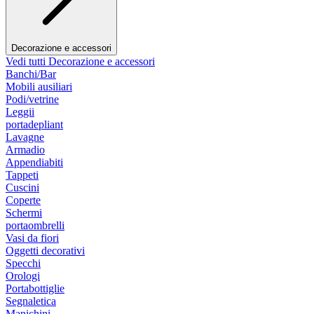
Decorazione e accessori
Vedi tutti Decorazione e accessori
Banchi/Bar
Mobili ausiliari
Podi/vetrine
Leggii
portadepliant
Lavagne
Armadio
Appendiabiti
Tappeti
Cuscini
Coperte
Schermi
portaombrelli
Vasi da fiori
Oggetti decorativi
Specchi
Orologi
Portabottiglie
Segnaletica
Manichini