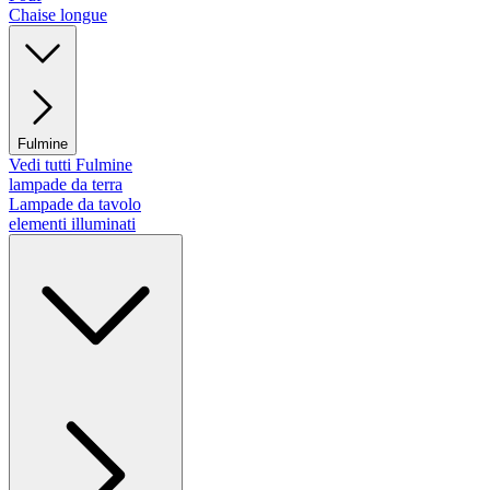
Chaise longue
Fulmine
Vedi tutti Fulmine
lampade da terra
Lampade da tavolo
elementi illuminati