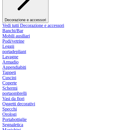
Decorazione e accessori
Vedi tutti Decorazione e accessori
Banchi/Bar
Mobili ausiliari
Podi/vetrine
Leggii
portadepliant
Lavagne
Armadio
Appendiabiti
Tappeti
Cuscini
Coperte
Schermi
portaombrelli
Vasi da fiori
Oggetti decorativi
Specchi
Orologi
Portabottiglie
Segnaletica
Manichini